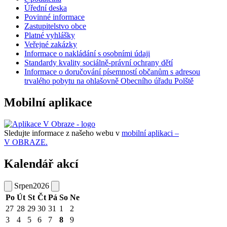
Úřední deska
Povinné informace
Zastupitelstvo obce
Platné vyhlášky
Veřejné zakázky
Informace o nakládání s osobními údaji
Standardy kvality sociálně-právní ochrany dětí
Informace o doručování písemností občanům s adresou
trvalého pobytu na ohlašovně Obecního úřadu Polště
Mobilní aplikace
Sledujte informace z našeho webu v
mobilní aplikaci –
V OBRAZE.
Kalendář akcí
Srpen
2026
Po
Út
St
Čt
Pá
So
Ne
27
28
29
30
31
1
2
3
4
5
6
7
8
9