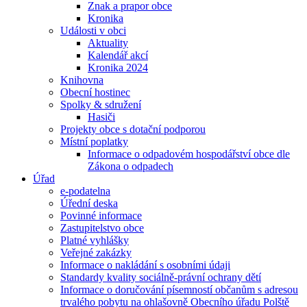
Znak a prapor obce
Kronika
Události v obci
Aktuality
Kalendář akcí
Kronika 2024
Knihovna
Obecní hostinec
Spolky & sdružení
Hasiči
Projekty obce s dotační podporou
Místní poplatky
Informace o odpadovém hospodářství obce dle
Zákona o odpadech
Úřad
e-podatelna
Úřední deska
Povinné informace
Zastupitelstvo obce
Platné vyhlášky
Veřejné zakázky
Informace o nakládání s osobními údaji
Standardy kvality sociálně-právní ochrany dětí
Informace o doručování písemností občanům s adresou
trvalého pobytu na ohlašovně Obecního úřadu Polště