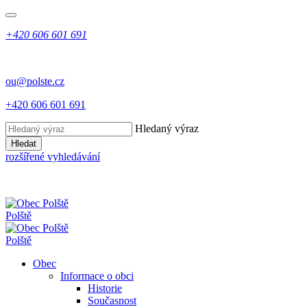
+420 606 601 691
ou@polste.cz
+420 606 601 691
Hledaný výraz
Hledat
rozšířené vyhledávání
Polště
Polště
Obec
Informace o obci
Historie
Současnost